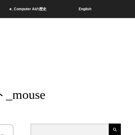
♣_Computer AIの歴史
English
mouse