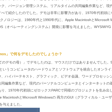
ンク、バージョン管理システム、リアルタイムの共同編集作業など、現
べて紹介したのでした。デモは非常に影響力があり、1970年代初頭に
1980年代と1990年代に、Apple MacintoshとMicrosoft Wi
OS（オペレーティングシステム）開発に影響を与えました。WYSIWYG
l Demos」で何をデモしたのでしょうか？
mos（すべてのデモの母）」でデモしたのは、マウスだけではありませんでした。
tem） というコンピュータのハードウェアとソフトウェアを統合したオンラ
ウ、ハイパーテキスト、グラフィック、ビデオ会議、ワードプロセッシ
共同編集作業など、現代のパーソナルコンピュータとインターネットの
、1970年代初頭にゼロックスPARCで同様のプロジェクトを生み出
cintoshとMicrosoft Windowsの 両方のGUI（グラフィカル・ユ
を与えました。