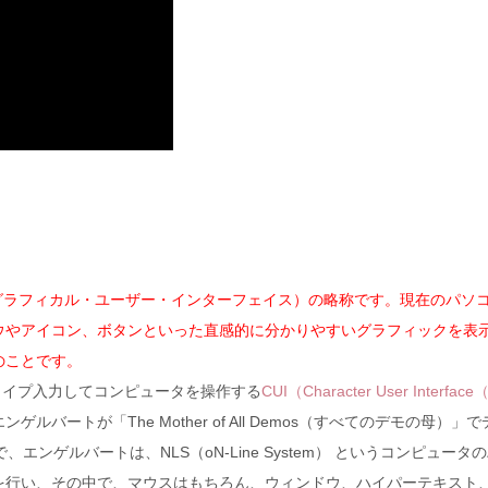
terface（グラフィカル・ユーザー・インターフェイス）の略称です。現在のパソ
ウやアイコン、ボタンといった直感的に分かりやすいグラフィックを表
のことです。
タイプ入力してコンピュータを操作する
CUI（Character User Interfa
ルバートが「The Mother of All Demos（すべてのデモの母）」
ンゲルバートは、NLS（oN-Line System） というコンピュータ
を行い、その中で、マウスはもちろん、ウィンドウ、ハイパーテキスト