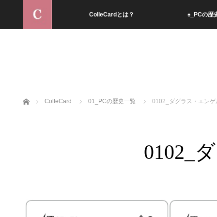
ColleCardとは？
♠︎_PCの歴
ホーム
ColleCard
01_PCの歴史一覧
0102_ダグラス・エンゲ
0102