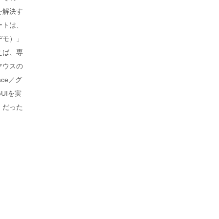
を解決す
ートは、
・デモ）」
えば、専
マウスの
ce／グ
UIを実
）」だった