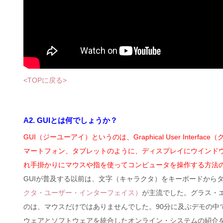
<TOPに戻る>
A2. GUIとは何でしょうか？
GUI（ジーユーアイ）というのは、Graphical User In
マートフォン、タブレットのように、ディスプレイにウインド
れ手掛かりにマウスや指を使ってコンピュータを操作する方法
GUIが普及する以前は、文字（キャラクタ）をキーボードから
クタ・ユーザー・インターフェイス）
が主流でした。グラス・エンゲ
のは、マウスだけではありませんでした。90分に及ぶデモの中で、エ
ウェアとソフトウェアを統合したオンライン・システムの紹介