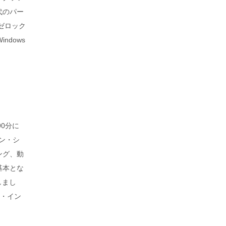
代のパー
ゼロック
ndows
90分に
イン・シ
ング、動
基本とな
しまし
ーザ・イン