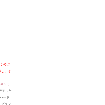
コンやス
示し、そ
ce（キャラ
でデモした
のハード
、グラフ