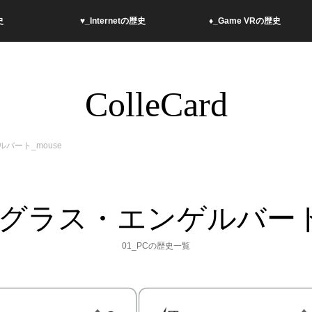
史
︎♥︎_Internetの歴史
♦︎_Game VRの歴史
ColleCard
ルバート_mouse
_ダグラス・エンゲルバート_
01_PCの歴史一覧