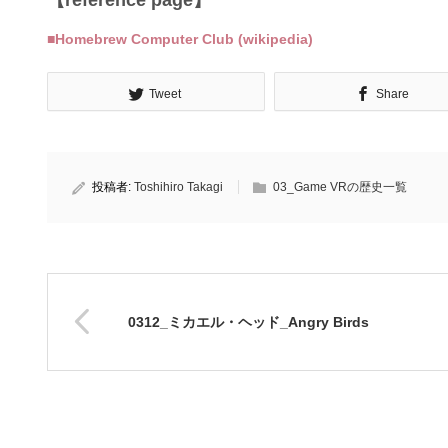
【reference page】
■Homebrew Computer Club (wikipedia)
Tweet
Share
投稿者:
Toshihiro Takagi
03_Game VRの歴史一覧
0312_ミカエル・ヘッド_Angry Birds