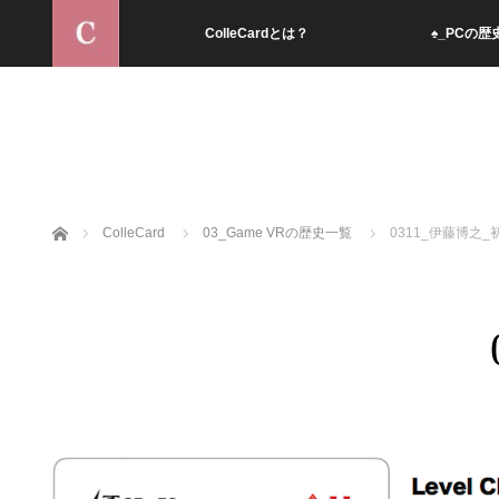
ColleCardとは？
♠︎_PCの歴
ホーム
ColleCard
03_Game VRの歴史一覧
0311_伊藤博之