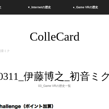
史
︎♥︎_Internetの歴史
♦︎_Game VRの歴史
ColleCard
_初音ミク
0311_伊藤博之_初音ミ
03_Game VRの歴史一覧