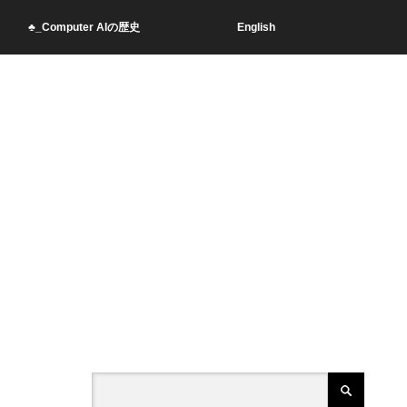
♣_Computer AIの歴史
English
ク