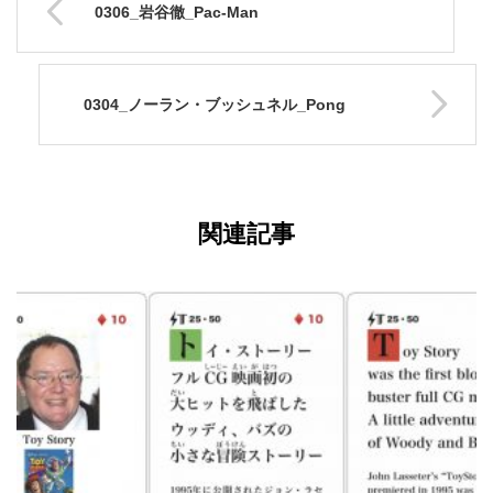
0306_岩谷徹_Pac-Man
0304_ノーラン・ブッシュネル_Pong
関連記事