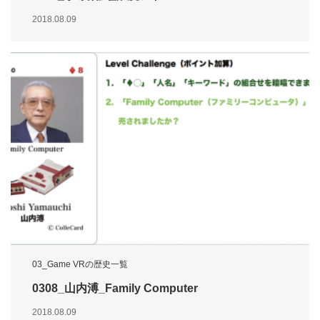
2018.08.09
03_Game VRの歴史一覧
0308_山内溥_Family Computer
2018.08.09