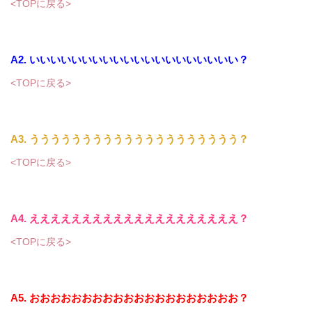
<TOPに戻る>
A2. いいいいいいいいいいいいいいいいいいいい？
<TOPに戻る>
A3. うううううううううううううううううううう？
<TOPに戻る>
A4. ええええええええええええええええええええ？
<TOPに戻る>
A5. おおおおおおおおおおおおおおおおおおおお？