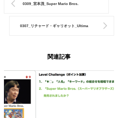
0309_宮本茂_Super Mario Bros.
0307_リチャード・ギャリオット_Ultima
関連記事