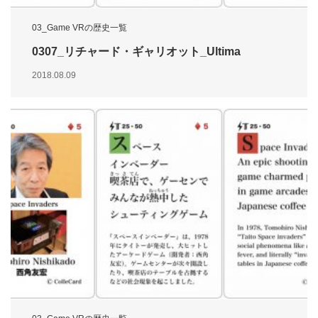
03_Game VRの歴史一覧
0307_リチャード・ギャリオット_Ultima
2018.08.09